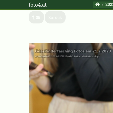
foto4.at
202
Zurück